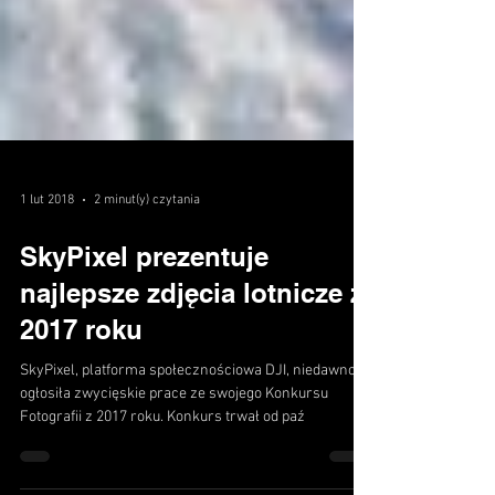
1 lut 2018
2 minut(y) czytania
SkyPixel prezentuje
najlepsze zdjęcia lotnicze z
2017 roku
SkyPixel, platforma społecznościowa DJI, niedawno
ogłosiła zwycięskie prace ze swojego Konkursu
Fotografii z 2017 roku. Konkurs trwał od paź