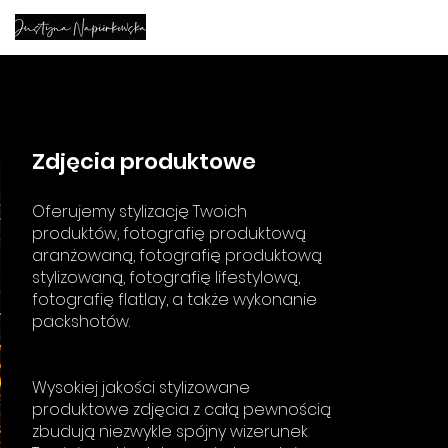
Zdjęcia produktowe
Oferujemy stylizację Twoich
produktów, fotografię produktową
aranżowaną, fotografię produktową
stylizowaną, fotografię lifestylową,
fotografię flatlay, a także wykonanie
packshotów.
Wysokiej jakości stylizowane
produktowe zdjęcia z całą pewnością
zbudują niezwykle spójny wizerunek