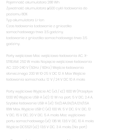
Pojemność akumulatora 288 Wh
Żywotność akumulatora ≥500 cykli ładowania do
poziomu 80%
Typ akumulatora Li-Ion
Czas ładowania Ładowanie z gniazdka
samochodowego trwa 3,5 godziny.
Ładowanie z gniazdka samochodowego trwa 3,5
godziny.
Porty wejściowe Moc wejściowa ładowania AC, X-
STREAM: 250 W maks Napięcie wejściowe ładowania
AC: 220-240 V (50Hz / 60Hz) Wejście ładowania
słonecznego: 200 W 10-25 V DC 12 A Max Wejście
ładowania samochodu: 12 V / 24 V DC 10 A maks
Porty wyjściowe Wyjście AC (x3 / x2): 600 W (Przepływ
1200 W) Wyjście USB-A (x2): 12 W na port, 5 V DC, 2,4 A.
Szybkie ładowanie USB-A (x1): 5V/2.4A,9V/2A,12V/1.5A
18W Max. Wyjście USB-C (x1): 100 W, 5 V DC, 9 V. DC, 12
V DC, 15 V DC, 20 V DC, 5 A maks Moc wyjściowa
portu samochodowego (x1): 136 W, 13,6 V DC, 10 A maks
Wyjście DC5521 (x2): 13,6 V DC, 3 A maks. (Na port)