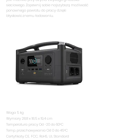
sieciowego. Zapewnij sobie najszybszą możliwość
ponownego powrotu do pracy dzięki
błyskawicznemu ładowaniu.
Waga 5 kg
Wymiary 28,8 x 18,5 x 19,4 cm
Temperatura pracy Od -20 do 60°C
Temp. przechowywania Od 0 do 45°C
Certyfikaty CE, FCC, RoHS, UL Standard