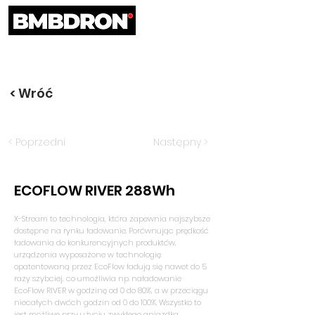
< Wróć
< Poprzedni
Następny >
ECOFLOW RIVER 288Wh
X-Stream to technologia, która zapewnia najszybsze
dostępne na rynku ładowanie. Porównując prędkość
ładowania do konkurencyjnych produktów,
urządzenia wyposażone w technologię
opatentowaną przez EcoFlow ładują się nawet do 5
razy szybciej, co umożliwia np. naładowanie
EcoFlow RIVER w godzinę od 0 do 80%, a w przeciągu
niecałych dwóch godzin od 0 do 100%. Wszystko to
jest możliwe przy użyciu zwykłego gniazdka