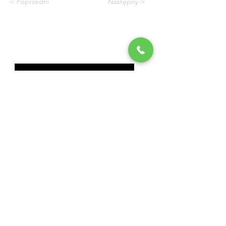
< Poprzedni
Następny >
Produkcja filmowa i fotografia
Dane firmy
Justyna Bąba
Ul. Rosnąca 12,
04-708 Warszawa
NIP: 8911587735
REGOPN: 367321168
Dane kontaktowe
Tel: +48 504 865 229
Tel:
+48 600 047 767